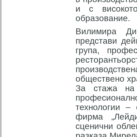
и с високот
образование.
Вилимира Ди
представи дей
група, профе
ресторантьорст
производств
обществено хра
За стажа на 
професионал
технологии – 
фирма „Лейд
сценични обле
разказа Мирела