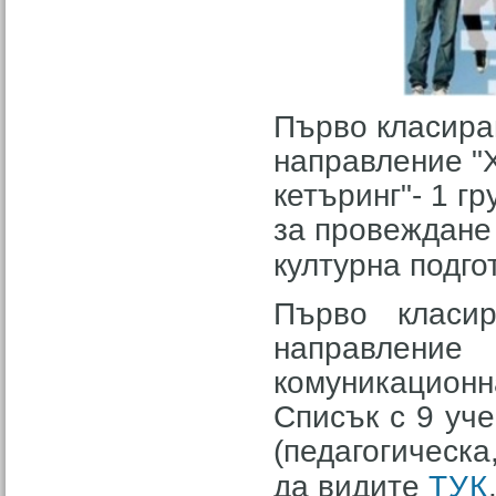
Първо класира
направление "
кетъринг"- 1 г
за провеждане 
културна подго
Първо класи
направлени
комуникацион
Списък с 9 уч
(педагогическа
да видите
ТУК