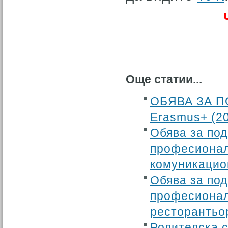
Още статии...
ОБЯВА ЗА П
Еrasmus+ (2
Обява за под
професионал
комуникацион
Обява за под
професионал
ресторантьор
Родителска с