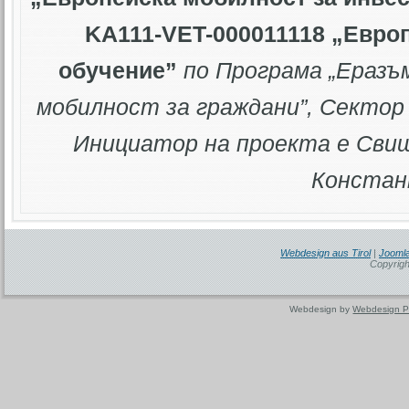
KA111-VET-000011118 „Евро
обучение”
по Програма „Еразъ
мобилност за граждани”
, Сектор
Инициатор на проекта е Свищ
Констан
Webdesign aus Tirol
|
Joomla
Copyrigh
Webdesign by
Webdesign P