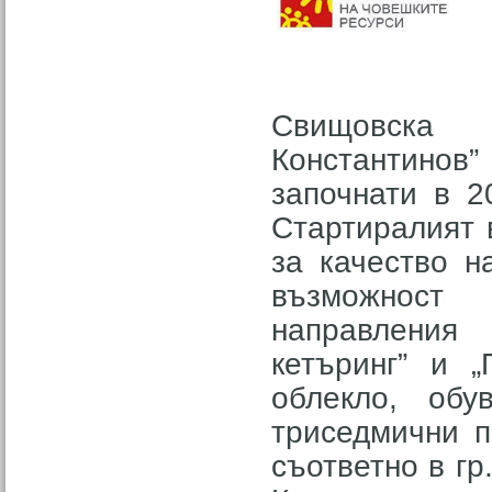
Свищовска 
Константино
започнати в 2
Стартиралият 
за качество н
възможност
направления 
кетъринг” и „
облекло, обу
триседмични п
съответно в гр