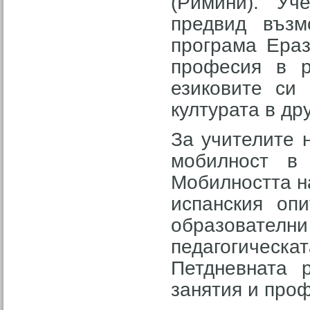
(Римини). Уч
предвид възм
програма Ераз
професия в р
езиковите си
културата в др
За учителите 
мобилност в 
Мобилността на
испанския оп
образователн
педагогичес
Петдневната 
занятия и про