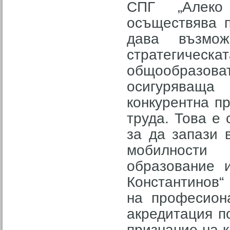
СПГ „Алеко
осъществява п
дава възмо
стратегическат
общообразова
осигуряваща
конкурентна п
труда. Това е 
за да запази 
мобилности
образование 
Константинов“
на професиона
акредитация п
признание на 