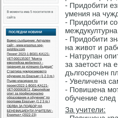
- Придобити ез
умения на чужд
В момента има 5 посетителя в
сайта
- Придобити с
междукултурна
ПОСЛЕДНИ НОВИНИ
- Придобити зн
Важно съобщение: Актуален
сайт - www.erasmus.spg-
на живот и раб
svishtov.com
- Натрупан опи
Проект 2023-1-BG01-KA121-
VET-000135307 "Моята
за заетост на 
европейска мобилност -
гаранция за успешно бъдеще"
дългосрочен пл
Стартира чуждоезиковото
обучение по Еразъм+ (1,2,3 гр.)
- Увеличена са
Първо класиране по
проект2022-1-BG01-KA121-
- Повишена мо
VET-000063872 „Европейски
опит за професионално
обучение след 
образование и обучение” по
програма Еразъм+ (1,2,3 гр.)
ОБЯВА ЗА ПОДБОР НА
За учители:
БЕНЕФИЦИЕНТИ /УЧИТЕЛИ/ -
Еrasmus+ (2022-23)