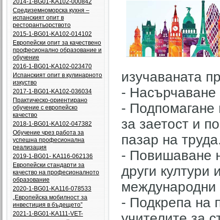
2014-1-BG01-KA102-000842
Средиземноморска кухня –
испанският опит в
ресторантьорството
2015-1-BG01-KA102-014102
Европейски опит за качествено
професионално образование и
обучение
2016-1-BG01-KA102-023470
изучаваната п
Испанският опит в кулинарното
изкуство
- Насърчаване 
2017-1-BG01-KA102-036034
Практическо-ориентирано
- Подпомагане 
обучение с европейско
качество
за заетост и п
2018-1-BG01-KA102-047382
Обучение чрез работа за
пазар на труда
успешна професионална
реализация
- Повишаване 
2019-1-BG01- KA116-062136
Европейски стандарти за
други култури 
качество на професионалното
образование
международни 
2020-1-BG01-KA116-078533
„Европейска мобилност за
- Подкрепа на
инвестиция в бъдещето”
2021-1-BG01-KA111-VET-
учителите за 