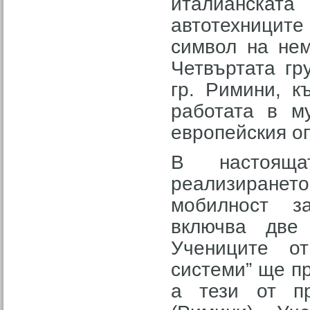
италианската
автотехниците
символ на нем
Четвъртата гр
гр. Римини, к
работата в м
европейския оп
В настояща
реализиранет
мобилност з
включва две
Учениците о
системи” ще п
а тези от пр