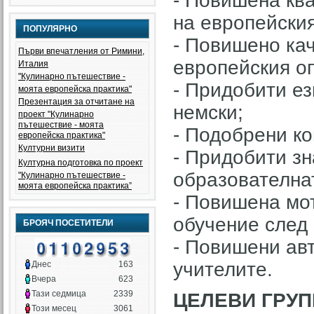
- Повишена кв
на европейския
ПОПУЛЯРНО
- Повишено кач
Първи впечатления от Римини,
европейския оп
Италия
"Кулинарно пътешествие -
- Придобити ез
моята европейска практика"
Презентация за отчитане на
немски;
проект "Кулинарно
пътешествие - моята
- Подобрени ко
европейска практика"
Културни визити
- Придобити зн
Културна подготовка по проект
образователна
"Кулинарно пътешествие -
моята европейска практика”
- Повишена мо
обучение след 
БРОЯЧ ПОСЕТИТЕЛИ
- Повишени ав
учителите.
Днес
163
Вчера
623
Тази седмица
2339
ЦЕЛЕВИ ГРУП
Този месец
3061