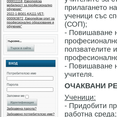
000011118 „Европейска
мобилност за професионално
прилагането на
обучение”
ученици със с
2022-1-BG01-KA111-VET-
000063872 „Eвропейски опит за
(СОП);
професионално образование и
обучение”
- Повишаване н
професионално
ползвателите 
професионално
ВХОД
- Повишаване н
учителя.
Потребителско име
ОЧАКВАНИ РЕ
Парола
Ученици:
Запомни ме
- Придобити п
Забравена парола?
работна среда;
Забравено потребителско име?