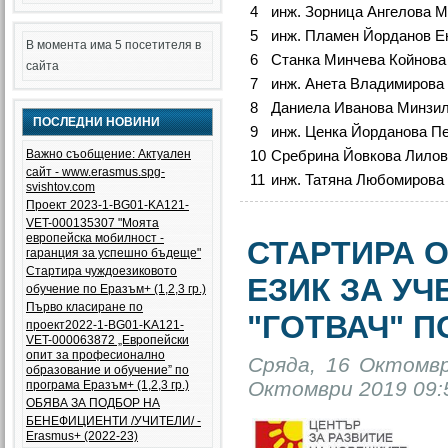
4
инж. Зорница Ангелова 
5
инж. Пламен Йорданов Е
В момента има 5 посетителя в
6
Станка Минчева Койнова
сайта
7
инж. Анета Владимирова
8
Даниела Иванова Минзи
ПОСЛЕДНИ НОВИНИ
9
инж. Ценка Йорданова П
Важно съобщение: Актуален
10
Сребрина Йовкова Лилов
сайт - www.erasmus.spg-
11
инж. Татяна Любомирова
svishtov.com
Проект 2023-1-BG01-KA121-
VET-000135307 "Моята
европейска мобилност -
СТАРТИРА 
гаранция за успешно бъдеще"
Стартира чуждоезиковото
ЕЗИК ЗА У
обучение по Еразъм+ (1,2,3 гр.)
Първо класиране по
"ГОТВАЧ" П
проект2022-1-BG01-KA121-
VET-000063872 „Европейски
опит за професионално
Сряда, 16 Октомвр
образование и обучение” по
Октомври 2019 09:
програма Еразъм+ (1,2,3 гр.)
ОБЯВА ЗА ПОДБОР НА
БЕНЕФИЦИЕНТИ /УЧИТЕЛИ/ -
Еrasmus+ (2022-23)