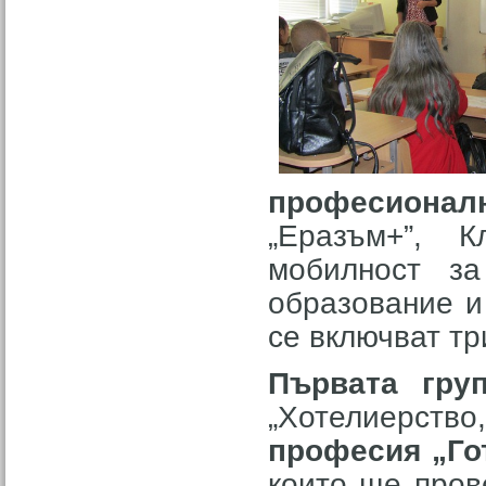
професиона
„Еразъм+”, К
мобилност за
образование и
се включват тр
Първата гру
„Хотелиерств
професия „Го
които ще пров