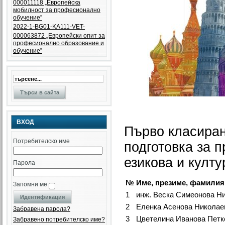
000011118 „Европейска
мобилност за професионално
обучение”
2022-1-BG01-KA111-VET-
000063872 „Eвропейски опит за
професионално образование и
обучение”
ВХОД
Първо класиран
Потребителско име
подготовка за 
езикова и култу
Парола
№
Име, презиме, фамилия
Запомни ме
1
инж. Веска Симеонова Н
2
Еленка Асенова Николае
Забравена парола?
3
Цветелина Иванова Петк
Забравено потребителско име?