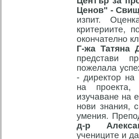
Център за пр
Ценов" - Сви
изпит. Оценка
критериите, п
окончателно кл
Г-жа Татяна 
представи п
пожелала успе
- директор на
на проекта,
изучаване на 
нови знания, 
умения. Препо
д-р Алекс
учениците и д