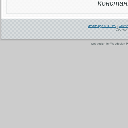
Констан
Webdesign aus Tirol
|
Joomla
Copyrigh
Webdesign by
Webdesign P