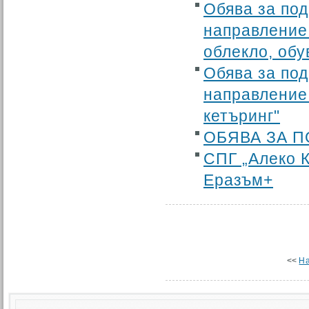
Обява за по
направление 
облекло, обу
Обява за по
направление
кетъринг"
ОБЯВА ЗА П
СПГ „Алеко К
Еразъм+
<<
Н