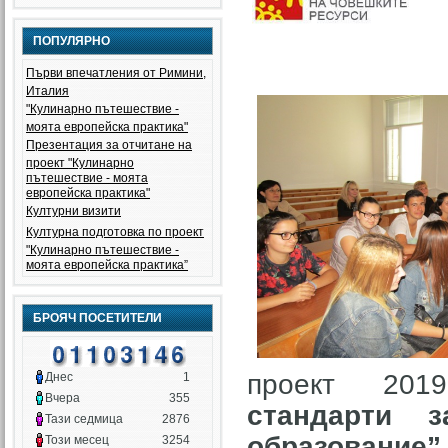
ПОПУЛЯРНО
Първи впечатления от Римини,
Италия
"Кулинарно пътешествие -
моята европейска практика"
Презентация за отчитане на
проект "Кулинарно
пътешествие - моята
европейска практика"
Културни визити
Културна подготовка по проект
"Кулинарно пътешествие -
моята европейска практика”
БРОЯЧ ПОСЕТИТЕЛИ
проект 2019-
Днес
1
Вчера
355
стандарти 
Тази седмица
2876
образование”
Този месец
3254