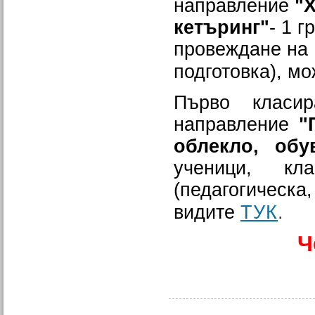
направление
"
кетъринг"
- 1 г
провеждане на 
подготовка), м
Първо класи
направление
"
облекло, обу
ученици, к
(педагогическа,
видите
ТУК
.
Ч