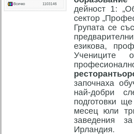
Всичко
1103146
дейност 1: „О
сектор „Профе
Групата се съ
предварителни
езикова, проф
Учениците 
професион
ресторантьор
започнаха обу
най-добри сл
подготовки ще
месец юли тр
заведения з
Ирландия.