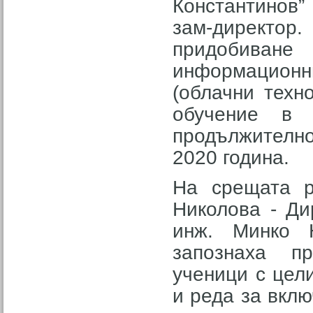
Константинов”
зам-директор
придобиване
информацион
(облачни техн
обучение в 
продължителн
2020 година.
На срещата р
Николова - Ди
инж. Минко Н
запознаха п
ученици с цел
и реда за вкл