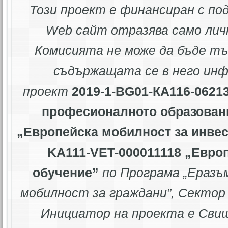
Този проект е финансиран с по
Web
сайт отразява само лич
Комисията не може да бъде тъ
съдържащата се в него ин
проект
2019-1-BG01-КА116-0621
професионалното образован
„Европейска мобилност за инве
KA111-VET-000011118 „Евро
обучение”
по Програма „Еразъ
мобилност за граждани”
, Сектор
Инициатор на проекта е Свищ