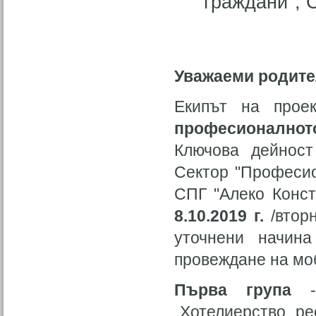
граждани", 
Уважаеми родите
Екипът на про
професионалнот
Ключова дейност
Сектор "Професио
СПГ "Алеко Конст
8.10.2019 г.
/втор
уточнени начина
провеждане на моб
Първа група
„Хотелиерство, ре