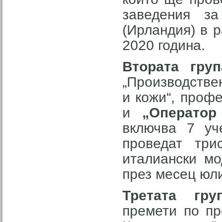
заведения з
(Ирландия) в 
2020 година.
Втората груп
„Производствен
и кожи“, проф
и
„Оператор
включва 7 у
проведат три
италиански мо
през месец юли
Третата гру
премети по пр