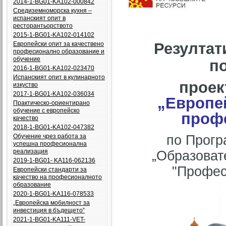
2014-1-BG01-KA102-000842
Средиземноморска кухня –
испанският опит в
ресторантьорството
2015-1-BG01-KA102-014102
Резултат
Европейски опит за качествено
професионално образование и
обучение
п
2016-1-BG01-KA102-023470
Испанският опит в кулинарното
прое
изкуство
2017-1-BG01-KA102-036034
„Европей
Практическо-ориентирано
обучение с европейско
проф
качество
2018-1-BG01-KA102-047382
Обучение чрез работа за
по Прогр
успешна професионална
реализация
„Образоват
2019-1-BG01- KA116-062136
"Профес
Европейски стандарти за
качество на професионалното
образование
2020-1-BG01-KA116-078533
„Европейска мобилност за
инвестиция в бъдещето”
2021-1-BG01-KA111-VET-