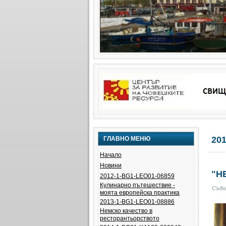
20
ГЛАВНО МЕНЮ
Начало
Новини
"Н
2012-1-BG1-LEO01-06859
Кулинарно пътешествие -
Събо
моята европейска практика
2013-1-BG1-LEO01-08886
Немско качество в
ресторантьорството