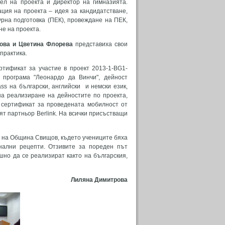
ел на проекта и директор на гимназията.
ция на проекта – идея за кандидатстване,
турна подготовка (ПЕК), провеждане на ПЕК,
не на проекта.
рова и Цветина Флорева
представиха свои
практика.
ртификат за участие в проект 2013-1-BG1-
 програма "Леонардо да Винчи", дейност
ss на български, английски и немски език,
на реализиране на дейностите по проекта,
 сертификат за проведената мобилност от
ят партньор Berlink. На всички присъстващи
 на Община Свищов, където учениците бяха
нални рецепти. Отзивите за пореден път
но да се реализират както на българския,
Лиляна Димитрова