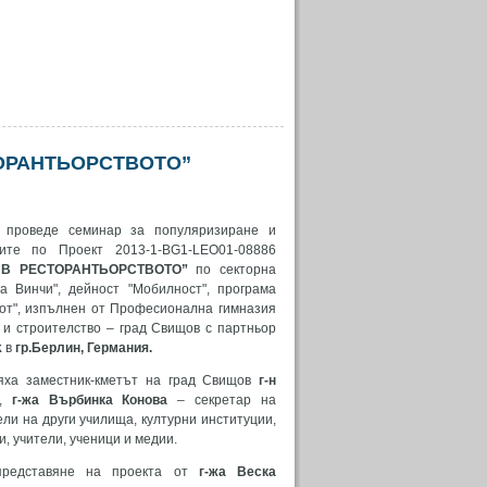
ТОРАНТЬОРСТВОТО”
 проведе семинар за популяризиране и
ите по Проект 2013-1-BG1-LEO01-08886
 В РЕСТОРАНТЬОРСТВОТО”
по секторна
а Винчи", дейност "Мобилност", програма
от", изпълнен от Професионална гимназия
и строителство – град Свищов с партньор
k
в
гр.Берлин, Германия.
яха заместник-кметът на град Свищов
г-н
,
г-жа Върбинка Конова
– секретар на
ли на други училища, културни институции,
, учители, ученици и медии.
представяне на проекта от
г-жа Веска