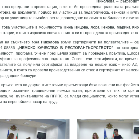
Николова
– ръководит
 това продължи с презентация, в която бе проследена цялостната реализа
отовка на документи, подбор на участници за педагогическа, езикова и кул
ор на участниците в мобилността, провеждане на самата мобилност и отчита
 това участниците в мобилността
Нина Ницова, Лора Генова, Марина Ки
ентации, в които изразиха впечатленията си от проведената производствена 
ая на събитието
г-жа Николова
връчи сертификати на ползвателите – се
1-08886
„НЕМСКО КАЧЕСТВО В РЕСТОРАНТЬОРСТВОТО”
по секторна
илност", програма "Учене през целия живот" за проведена практика, Europa
ификат за професионална подготовка. Освен тези сертификати, по време 
вателите са получили сертификат за владеене на немски език – ниво А2,
анията, в която са провели производствения си стаж и сертификат от немски
 раздадени брошури.
 връчването на документите всички присъстващи бяха поканени във фоайето
едили различни традиционни немски ястия, приготвени от тях по ориги
заха, че възпитаниците на ПГЛПС са млади специалисти, които могат успеш
 и на европейския пазар на труда.