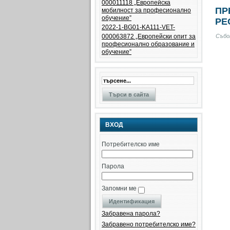
000011118 „Европейска
ПР
мобилност за професионално
обучение”
РЕ
2022-1-BG01-KA111-VET-
Събот
000063872 „Eвропейски опит за
професионално образование и
обучение”
ВХОД
Потребителско име
Парола
Запомни ме
Забравена парола?
Забравено потребителско име?