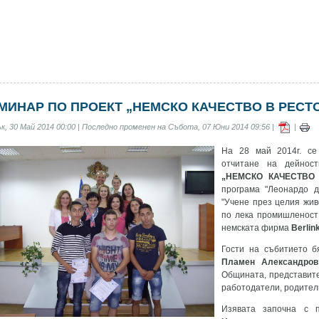
МИНАР ПО ПРОЕКТ „НЕМСКО КАЧЕСТВО В РЕС
, 30 Май 2014 00:00 | Последно променен на Събота, 07 Юни 2014 09:56 |
|
На 28 май 2014г. се
отчитане на дейност
„НЕМСКО КАЧЕСТВО
програма "Леонардо д
"Учене през целия жив
по лека промишленост 
немската фирма
Berlin
Гости на събитието б
Пламен Александров
Общината, представите
работодатели, родители
Изявата започна с 