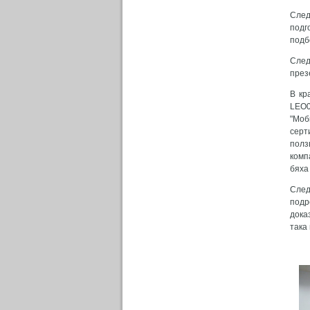
След
подг
подб
След
през
В кр
LEO0
"Моб
серт
полз
комп
бяха
След
подр
дока
така