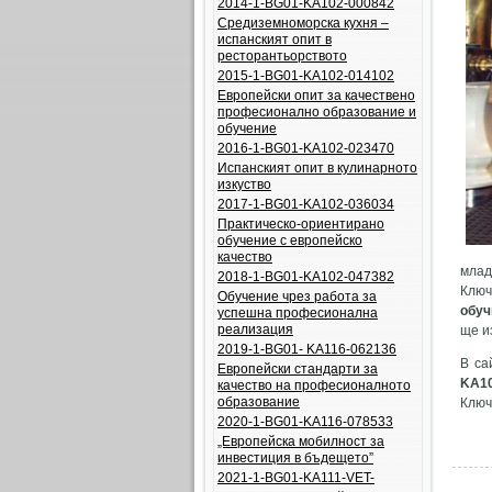
2014-1-BG01-KA102-000842
Средиземноморска кухня –
испанският опит в
ресторантьорството
2015-1-BG01-KA102-014102
Европейски опит за качествено
професионално образование и
обучение
2016-1-BG01-KA102-023470
Испанският опит в кулинарното
изкуство
2017-1-BG01-KA102-036034
Практическо-ориентирано
обучение с европейско
качество
млад
2018-1-BG01-KA102-047382
Клю
Обучение чрез работа за
обуч
успешна професионална
реализация
ще и
2019-1-BG01- KA116-062136
В са
Европейски стандарти за
KA1
качество на професионалното
образование
Ключ
2020-1-BG01-KA116-078533
„Европейска мобилност за
инвестиция в бъдещето”
2021-1-BG01-KA111-VET-