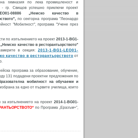
лна гимназия по лека промишленост и
о - гр. Свищов успешно приключи проект
1-LEO01-08886 „Немско качество в
рството”,
по секторна програма "Леонардо
ейност "Мобилност", програма "Учене през
сти по изпълнението на проект
2013-1-BG1-
 „Немско качество в ресторантьорството”
америте в секция:
2013-1-BG1-LEO01-
ко качество в ресторантьорството
от
ю.
ейска програма за образование, обучение,
жду 131 подадени проектни предложения по
бразователна мобилност на обучаеми и
 избрана за едно от първите училища, които
и за изпълнението на проект
2014-1-BG01-
РАНТЬОРСТВОТО“
по Програма „Еразъм+”,