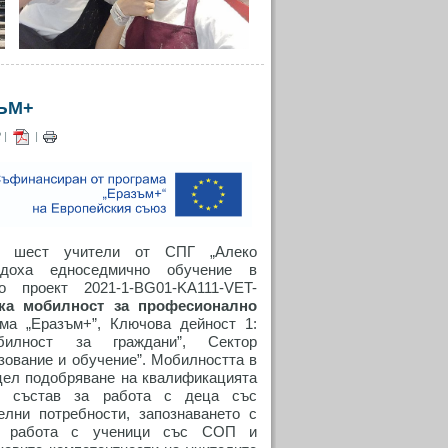
ЪМ+
 |
|
 шест учители от СПГ „Алеко
ведоха едноседмично обучение в
 проект 2021-1-BG01-KA111-VET-
ка мобилност за професионално
ама „Еразъм+”, Ключова дейност 1:
билност за граждани”, Сектор
ование и обучение”. Мобилността в
цел подобряване на квалификацията
ия състав за работа с деца със
елни потребности, запознаването с
и работа с ученици със СОП и