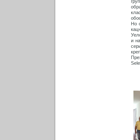
гру
обр
кла
обо
Но 
кац
Уел
и н
сер
креп
Пре
Sel