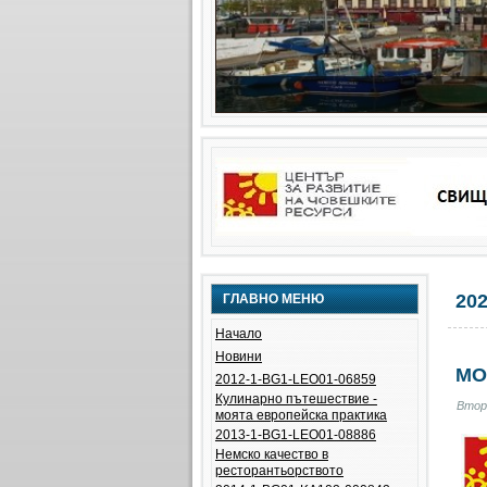
20
ГЛАВНО МЕНЮ
Начало
Новини
МО
2012-1-BG1-LEO01-06859
Кулинарно пътешествие -
Вторн
моята европейска практика
2013-1-BG1-LEO01-08886
Немско качество в
ресторантьорството