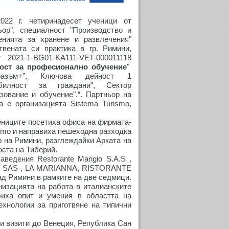
2022 г. четиринадесет ученици от
ьор", специалност "Производство и
енията за хранене и развлечения"
твената си практика в гр. Римини,
021-1-BG01-KA111-VET-000011118
ост за професионално обучение
"
азъм+”, Ключова дейност 1
билност за граждани", Сектор
ование и обучение".“. Партньор на
а е организацията Sistema Turismo,
ниците посетиха офиса на фирмата-
ismo и направиха пешеходна разходка
р на Римини, разглеждайки Арката на
оста на Тиберий.
ведения Restorante Mangio S.A.S ,
 SAS , LA MARIANNA, RISTORANTE
 Римини в рамките на две седмици.
низацията на работа в италианските
биха опит и умения в областта на
ехнологии за приготвяне на типични
и визити до Венеция, Република Сан