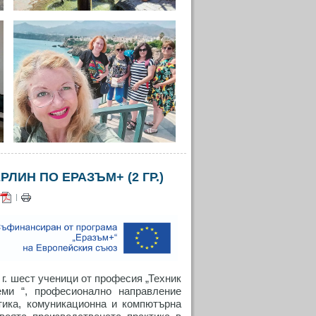
ИН ПО ЕРАЗЪМ+ (2 ГР.)
|
2 г. шест ученици от професия „Техник
еми “, професионално направление
тика, комуникационна и компютърна