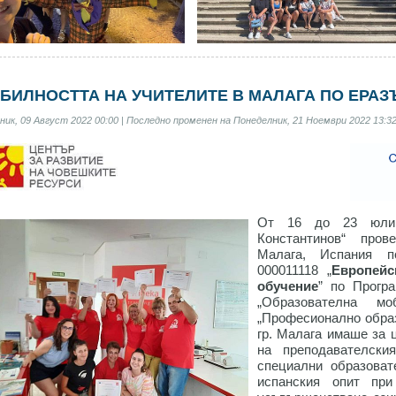
БИЛНОСТТА НА УЧИТЕЛИТЕ В МАЛАГА ПО ЕРАЗ
ик, 09 Август 2022 00:00 | Последно променен на Понеделник, 21 Ноември 2022 13:32
От 16 до 23 юли
Константинов“ про
Малага, Испания по
000011118 „
Европейс
обучение
” по Прогр
„Образователна мо
„Професионално образ
гр. Малага имаше за 
на преподавателск
специални образоват
испанския опит пр