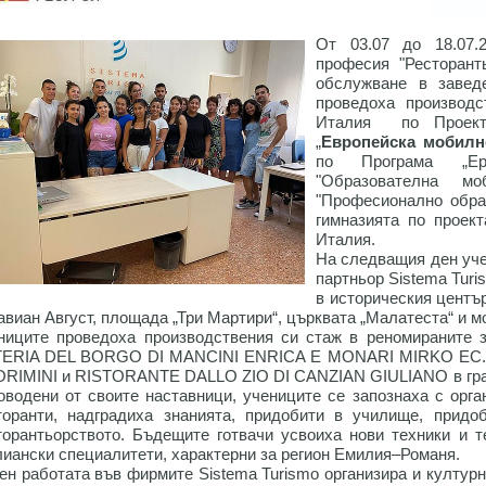
От 03.07 до 18.07.
професия "Ресторант
обслужване в завед
проведоха производс
Италия по Проект 2
„
Европейска мобилн
по Програма „Ер
"Образователна мо
"Професионално образ
гимназията по проект
Италия.
На следващия ден уче
партньор Sistema Tur
в историческия центъ
авиан Август, площада „Три Мартири“, църквата „Малатеста“ и м
ниците проведоха производствения си стаж в реномираните за
ERIA DEL BORGO DI MANCINI ENRICA E MONARI MIRKO EC.
RIMINI и RISTORANTE DALLO ZIO DI CANZIAN GIULIANO в град
оводени от своите наставници, учениците се запознаха с орга
торанти, надградиха знанията, придобити в училище, придо
торантьорството. Бъдещите готвачи усвоиха нови техники и т
лиански специалитети, характерни за регион Емилия–Романя.
ен работата във фирмите Sistema Turismo организира и културн