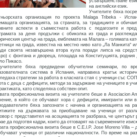
усъвършенстване език
на английски език.
Учителите бяха посре
тньорската организация по проекта Malaga Tribeka - Испа
емащата организацията, за страната, за традициите и обичаи
овните аспекти в съвместната работа с педагозите и пред
грамата за деня продължи с обиколка из града и разглежда
орическия център на града, емблемата на Малага – голямата ка
етници на града, известна на местно ниво като „Ла Манкита“ и
ади своята незавършена втора кула поради липса на средст
spo) с фонтана и двореца, площада на Конституцията, родния
ло Пикасо.
учителите бяха предвидени обучителни семинари, по вр
азователната система в Испания, направиха кратък историч
гледаха стратегии за работа в класната стая с ученици със СОП
ота с деца с дефицити, методи за задържане на учениците в уч
рактиката, като споделяха собствен опит.
вата професионална визита на учителите беше в Asociacion Arr
чение, в който се обучават хора с дефицити, имигранти или 
подавателите бяха запознати с начина и организацията на р
итиките на държавата за приобщаване на ученици от разл
говор с представител на асоциацията те разбраха, че центърът 
ае да подготвя кадри, които да отговарят на съвременните изис
рата професионална визита беше в C.E.I.P. Jose Moreno Villa –
обучават ученици от различни националности. По време на ра