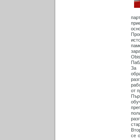
пар
при
осн
Про
ист
пам
зар
Obi
Паб
За 
обр
раз
раб
от п
Пър
обу
пре
пол
раз
стар
Вто
се 