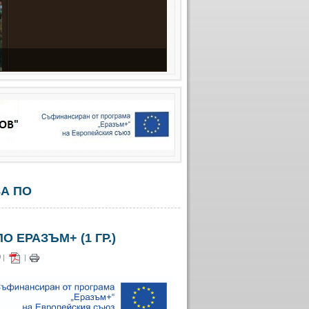
ЗА ПО
 ЕРАЗЪМ+ (1 ГР.)
 |
|