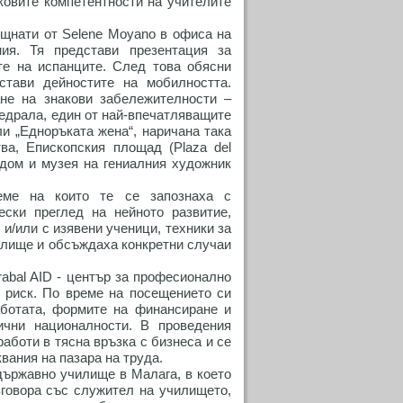
овите компетентности на учителите
щнати от Selene Moyano в офиса на
ния. Тя представи презентация за
те на испанците. След това обясни
стави дейностите на мобилността.
не на знакови забележителности –
тедрала, един от най-впечатляващите
ли „Едноръката жена“, наричана така
ва, Епископския площад (Plaza del
 дом и музея на гениалния художник
еме на които те се запознаха с
ески преглед на нейното развитие,
 и/или с изявени ученици, техники за
илище и обсъждаха конкретни случаи
abal AID - център за професионално
в риск. По време на посещението си
аботата, формите на финансиране и
ични националности. В проведения
работи в тясна връзка с бизнеса и се
квания на пазара на труда.
 държавно училище в Малага, в което
зговора със служител на училището,