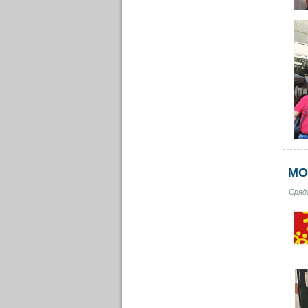
МО
Сряда