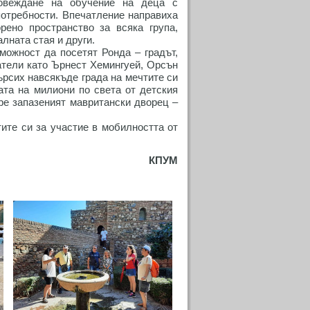
ровеждане на обучение на деца с
потребности. Впечатление направиха
рено пространство за всяка група,
лната стая и други.
можност да посетят Ронда – градът,
атели като Ърнест Хемингуей, Орсън
ърсих навсякъде града на мечтите си
цата на милиони по света от детския
бре запазеният мавритански дворец –
ите си за участие в мобилността от
КПУМ