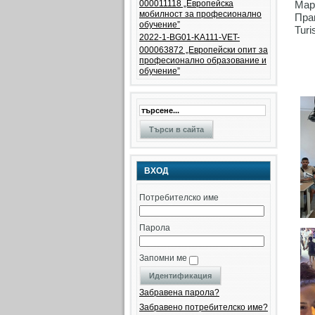
000011118 „Европейска
Мар
мобилност за професионално
Пра
обучение”
Turi
2022-1-BG01-KA111-VET-
000063872 „Eвропейски опит за
професионално образование и
обучение”
ВХОД
Потребителско име
Парола
Запомни ме
Забравена парола?
Забравено потребителско име?