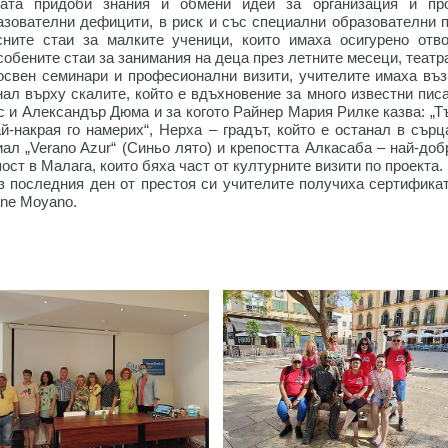
пата придоби знания и обмени идеи за организация и п
азователни дефицити, в риск и със специални образователни 
сните стаи за малките ученици, които имаха осигурено отво
собените стаи за занимания на деца през летните месеци, театра
освен семинари и професионални визити, учителите имаха въз
нал върху скалите, който е вдъхновение за много известни пис
с и Александър Дюма и за когото Райнер Мария Рилке казва: „Т
ай-накрая го намерих“, Нерха – градът, който е останал в сър
иал „Verano Azur“ (Синьо лято) и крепостта Алкасаба – най-до
ост в Малага, които бяха част от културните визити по проекта.
з последния ден от престоя си учителите получиха сертификат
ene Moyano.