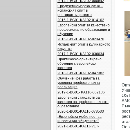
2014-1-BG01-KA102-000842
Средиземноморска кухня –
испанският опит в
ресторантьорството
2015-1-BG01-KA102-014102
Европейски опит за качествено
професионално образование и
обучение
2016-1-BG01-KA102-023470
Испанският опит в кулинарното
изкуство
2017-1-BG01-KA102-036034
Практическо-ориентирано
обучение с европейско
качество
2018-1-BG01-KA102-047382
Обучение чрез работа за
успешна професионална
Окт
реализация
Уче
2019-1-BG01- KA116-062136
OST
Европейски стандарти за
AMO
качество на професионалното
Рък
образование
рес
2020-1-BG01-KA116-078533
рес
„Европейска мобилност за
инвестиция в бъдещето”
ита
2021-1-BG01-KA111-VET-
Осв