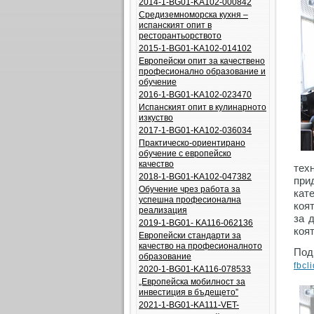
2014-1-BG01-KA102-000842
Средиземноморска кухня –
испанският опит в
ресторантьорството
2015-1-BG01-KA102-014102
Европейски опит за качествено
професионално образование и
обучение
2016-1-BG01-KA102-023470
Испанският опит в кулинарното
изкуство
2017-1-BG01-KA102-036034
Практическо-ориентирано
обучение с европейско
качество
тех
2018-1-BG01-KA102-047382
при
Обучение чрез работа за
кат
успешна професионална
коя
реализация
за 
2019-1-BG01- KA116-062136
коя
Европейски стандарти за
качество на професионалното
Под
образование
fbc
2020-1-BG01-KA116-078533
„Европейска мобилност за
инвестиция в бъдещето”
2021-1-BG01-KA111-VET-