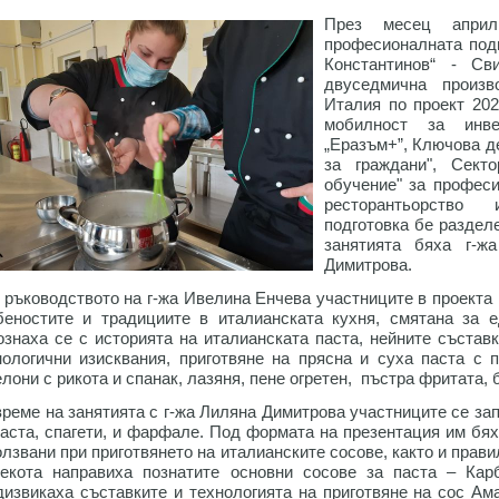
През месец апри
професионалната подг
Константинов“ - Св
двуседмична произв
Италия по проект 202
мобилност за инве
„Еразъм+”, Ключова д
за граждани", Сект
обучение" за професи
ресторантьорство 
подготовка бе раздел
занятията бяха г-ж
Димитрова.
 ръководството на г-жа Ивелина Енчева участниците в проекта 
беностите и традициите в италианската кухня, смятана за е
ознаха се с историята на италианската паста, нейните съставк
нологични изисквания, приготвяне на прясна и суха паста с 
елони с рикота и спанак, лазяня, пене огретен, пъстра фритата,
време на занятията с г-жа Лиляна Димитрова участниците се зап
паста, спагети, и фарфале. Под формата на презентация им бя
олзвани при приготвянето на италианските сосове, както и прави
екота направиха познатите основни сосове за паста – Кар
дизвикаха съставките и технологията на приготвяне на сос Ам