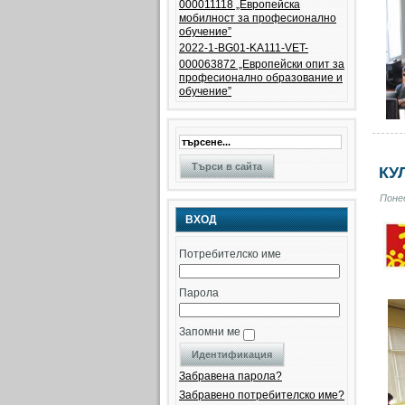
000011118 „Европейска
мобилност за професионално
обучение”
2022-1-BG01-KA111-VET-
000063872 „Eвропейски опит за
професионално образование и
обучение”
КУ
Понед
ВХОД
Потребителско име
Парола
Запомни ме
Забравена парола?
Забравено потребителско име?