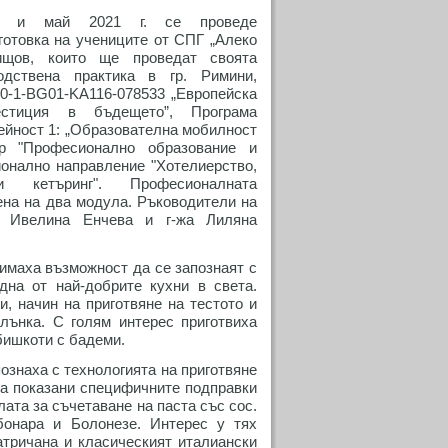
л и май 2021 г. се проведе
отовка на учениците от СПГ „Алеко
ищов, които ще проведат своята
одствена практика в гр. Римини,
0-1-BG01-KA116-078533 „Европейска
стиция в бъдещето”, Програма
ейност 1: „Образователна мобилност
ор "Професионално образование и
онално направление "Хотелиерство,
и кетъринг". Професионалната
ена на два модула. Ръководители на
а Ивелина Енчева и г-жа Лиляна
имаха възможност да се запознаят с
дна от най-добрите кухни в света.
и, начин на приготвяне на тестото и
плънка. С голям интерес приготвиха
 бишкоти с бадеми.
ознаха с технологията на приготвяне
ха показани специфичните подправки
лата за съчетаване на паста със сос.
бонара и Болонезе. Интерес у тях
атричана и класическият италиански