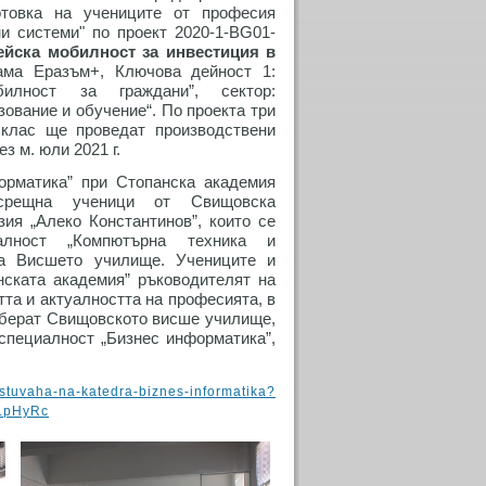
отовка на учениците от професия
и системи" по проект 2020-1-BG01-
ейска мобилност за инвестиция в
ама Еразъм+, Ключова дейност 1:
билност за граждани”, сектор:
ование и обучение“. По проекта три
 клас ще проведат производствени
з м. юли 2021 г.
орматика” при Стопанска академия
срещна ученици от Свищовска
ия „Алеко Константинов”, които се
алност „Компютърна техника и
на Висшето училище. Учениците и
ската академия” ръководителят на
та и актуалността на професията, в
изберат Свищовското висше училище,
 специалност „Бизнес информатика”,
gostuvaha-na-katedra-biznes-informatika?
LpHyRc