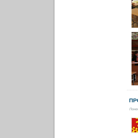
ПР
Понед