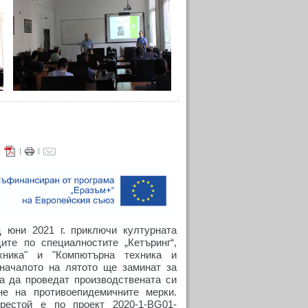
|
|
|
 юни 2021 г. приключи културната
ите по специалностите „Кетъринг“,
ехника" и "Компютърна техника и
 началото на лятото ще заминат за
а да проведат производствената си
не на противоепидемичните мерки.
рестой е по проект 2020-1-BG01-