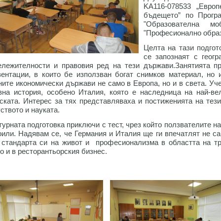
KA116-078533 „Евро
бъдещето” по Прогр
"Образователна мо
"Професионално образ
Целта на тази подгот
се запознаят с геогр
ележителности и правовия ред на тези държави.Занятията п
зентации, в които бе използван богат снимков материал, но 
ните икономически държави не само в Европа, но и в света. Уче
вна история, особено Италия, която е наследница на най-ве
ската. Интерес за тях представляваха и постиженията на тез
ството и науката.
турната подготовка приключи с тест, чрез който ползвателите на
оили. Надявам се, че Германия и Италия ще ги впечатлят не са
 стандарта си на живот и професионализма в областта на тр
о и в ресторантьорския бизнес.