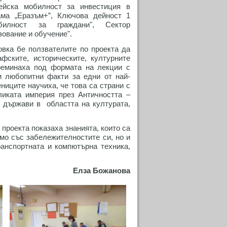
пейска мобилност за инвестиция в
ама „Еразъм+”, Ключова дейност 1
билност за граждани", Сектор
ование и обучение".
овка бе ползвателите по проекта да
афските, историческите, културните
реминаха под формата на лекции с
и любопитни факти за едни от най-
ниците научиха, че това са страни с
ликата империя през Античността –
и държави в областта на културата,
 проекта показаха знанията, които са
мо със забележителностите си, но и
анспортната и компютърна техника,
Елза Божанова