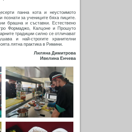
есерти панна кота и неустоимото
и познати за учениците бяха пиците.
ани брашна и съставки. Естествено
атро Формаджо, Калцоне и Прошуто
нарните традиции силно се отличават
ушава и най-строгите хранителни
оята лятна практика в Римини.
Лиляна Димитрова
Ивелина Енчева