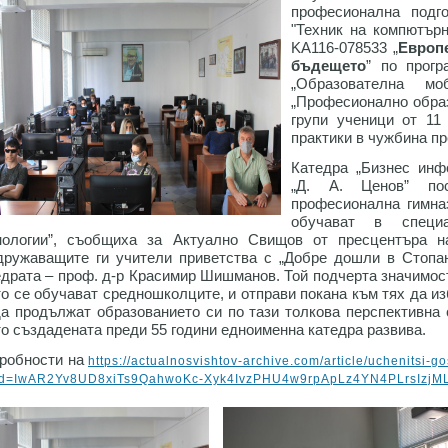
професионална подг
"Техник на компютърн
KA116-078533 „
Европ
бъдещето
” по прогр
„Образователна мо
„Професионално образ
групи ученици от 11
практики в чужбина пре
Катедра „Бизнес инф
„Д. А. Ценов” по
професионална гимназ
обучават в специ
нологии”, съобщиха за Актуално Свищов от пресцентъра 
дружаващите ги учители приветства с „Добре дошли в Стопан
едрата – проф. д-р Красимир Шишманов. Той подчерта значимост
то се обучават средношколците, и отправи покана към тях да 
да продължат образованието си по тази толкова перспективна
то създадената преди 55 години едноименна катедра развива.
робности на
https://actualnosvishtov-archive.com/article/uchenitsi-
lid=IwAR2Yv8UD8xiTs9QahwoKc-Xyk4IvzPHU4w9rpApLz4YN4PLrsIzjM