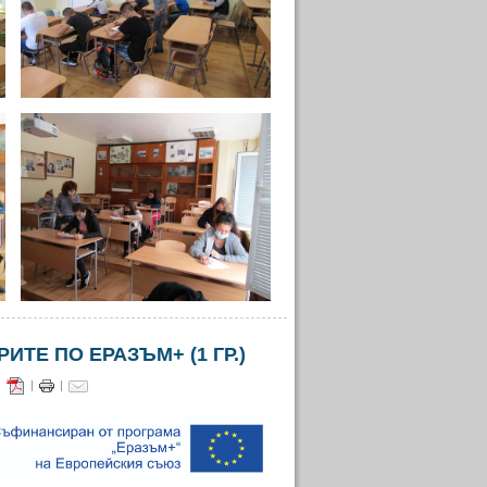
Е ПО ЕРАЗЪМ+ (1 ГР.)
|
|
|