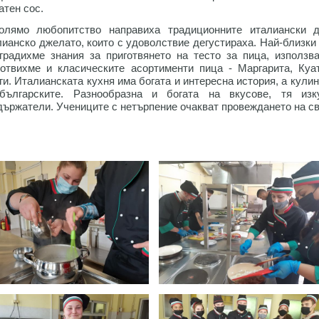
атен сос.
олямо любопитство направиха традиционните италиански д
лианско джелато, които с удоволствие дегустираха. Най-близки 
градихме знания за приготвянето на тесто за пица, използв
готвихме и класическите асортименти пица - Маргарита, Ку
ги. Италианската кухня има богата и интересна история, а кули
българските. Разнообразна и богата на вкусове, тя изк
държатели. Учениците с нетърпение очакват провеждането на св