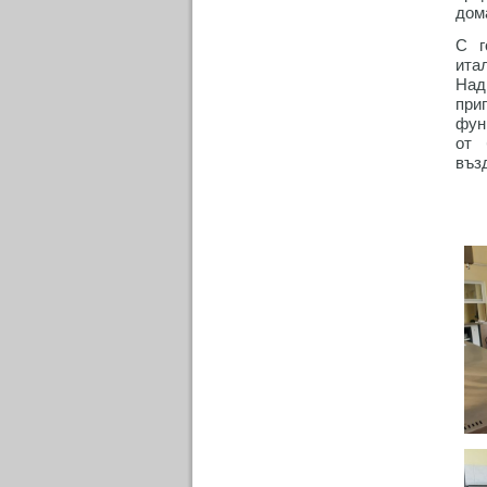
дом
С г
ита
Над
при
фун
от 
въз