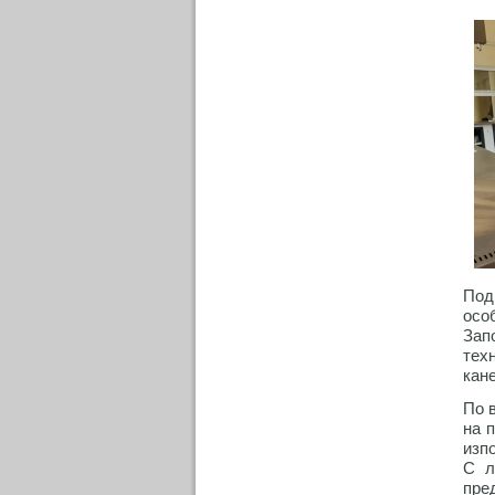
Под
осо
Зап
тех
кан
По 
на 
изп
С л
пре