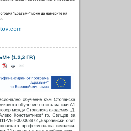
рограма "Еразъм+" може да намерите на
ес
htov.com
 (1,2,3 ГР.)
|
|
|
фесионално обучение към Стопанска
зиковото обучение по италиански А1
оговор между Стопанска академия „Д.
Алеко Константинов“ гр. Свищов за
11-VET-000063872 „Eвропейски опит
щовската професионална гимназия.
т 23 ученици, а по английски език -