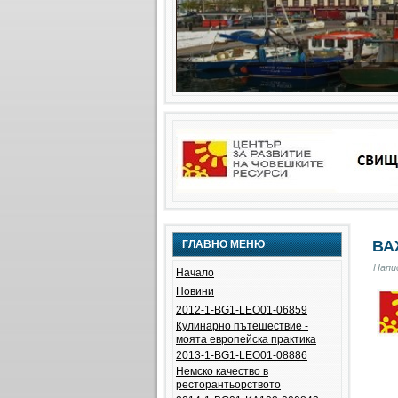
ВА
ГЛАВНО МЕНЮ
Напис
Начало
Новини
2012-1-BG1-LEO01-06859
Кулинарно пътешествие -
моята европейска практика
2013-1-BG1-LEO01-08886
Немско качество в
ресторантьорството