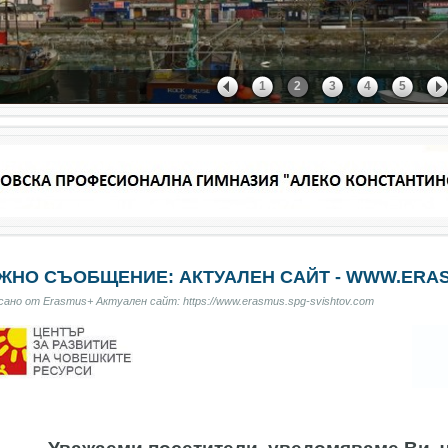
1
2
3
4
5
ЖНО СЪОБЩЕНИЕ: АКТУАЛЕН САЙТ - WWW.ERAS
ано от Erasmus+ Актуален сайт: https://www.erasmus.spg-svishtov.com