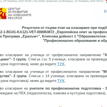
, 04 Ноември 2022 00:00 | Последно променен на Вторник, 22 Ноември 2022 09:52 |
Резултати от първи етап на класиране при под
22-1-BG01-KA121-VET-000063872 „Европейски опит за профес
о Програма „Еразъм+”, Ключова дейност 1 "Образователна 
"Професионално образование и обу
во класиране на ученици от професионално направление
"Х
ъринг"- 1 група
. Списък със 9 ученици, класирани за провежда
турна подготовка), може да видите
ТУК
.
во класиране на ученици от професионално направление
"М
дства"- 2 група
. Списък с 14 ученици, класирани за провежда
турна подготовка), може да видите
ТУК
.
во класиране на
учители по професионална подготовка - 3
веждане на ПЕК (педагогическа, езикова и културна подготовка)