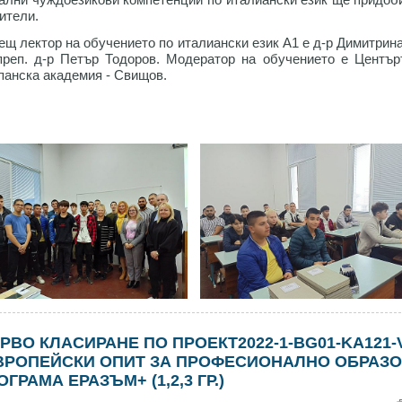
ители.
ещ лектор на обучението по италиански език А1 е д-р Димитрина
 преп. д-р Петър Тодоров. Модератор на обучението е Центъ
панска академия - Свищов.
РВО КЛАСИРАНЕ ПО ПРОЕКТ2022-1-BG01-KA121-V
ВРОПЕЙСКИ ОПИТ ЗА ПРОФЕСИОНАЛНО ОБРАЗО
ОГРАМА ЕРАЗЪМ+ (1,2,3 ГР.)