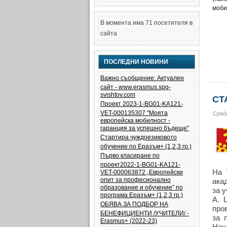
моби
В момента има 71 посетителя в
сайта
ПОСЛЕДНИ НОВИНИ
Важно съобщение: Актуален
сайт - www.erasmus.spg-
svishtov.com
СТ
Проект 2023-1-BG01-KA121-
VET-000135307 "Моята
Сряда
европейска мобилност -
гаранция за успешно бъдеще"
Стартира чуждоезиковото
обучение по Еразъм+ (1,2,3 гр.)
Първо класиране по
проект2022-1-BG01-KA121-
На 
VET-000063872 „Европейски
опит за професионално
ака
образование и обучение” по
за 
програма Еразъм+ (1,2,3 гр.)
А. 
ОБЯВА ЗА ПОДБОР НА
про
БЕНЕФИЦИЕНТИ /УЧИТЕЛИ/ -
за 
Еrasmus+ (2022-23)
Нач