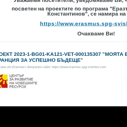
Уважаеми посетители, уведомяваме Ви, ч
посветен на проектите по програма "Ераз
Константинов", се намира на
https://www.erasmus.spg-svi
Очакваме Ви!
ОЕКТ 2023-1-BG01-KA121-VET-000135307 "МОЯТ
РАНЦИЯ ЗА УСПЕШНО БЪДЕЩЕ"
ано от Erasmus+ Актуален сайт: https://www.erasmus.spg-svishtov.com