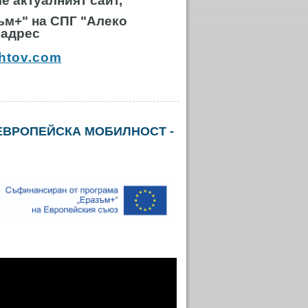
е актуалният сайт,
ъм+" на СПГ "Алеко
 адрес
shtov.com
А ЕВРОПЕЙСКА МОБИЛНОСТ -