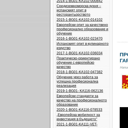
2014-1-BG01-KA102-000842
Средиземноморска кухня –
испанският опит в
ресторантьорството
2015-1-BG01-KA102-014102
Европейски опит за качествено
професионално образование и
обучение
2016-1-BG01-KA102-023470
Испанският опит в кулинарното
изкуство
2017-1-BG01-KA102-036034
ПР
Практическо-ориентирано
ГА
обучение с европейско
качество
Напис
2018-1-BG01-KA102-047382
Обучение чрез работа за
успешна професионална
реализация
2019-1-BG01- KA116-062136
Европейски стандарти за
качество на професионалното
образование
2020-1-BG01-KA116-078533
„Европейска мобилност за
инвестиция в бъдещето”
2021-1-BG01-KA111-VET-