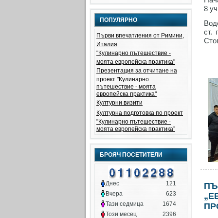
8 уч
ПОПУЛЯРНО
Вод
ст.
Първи впечатления от Римини,
Сто
Италия
"Кулинарно пътешествие -
моята европейска практика"
Презентация за отчитане на
проект "Кулинарно
пътешествие - моята
европейска практика"
Културни визити
Културна подготовка по проект
"Кулинарно пътешествие -
моята европейска практика”
БРОЯЧ ПОСЕТИТЕЛИ
Днес
121
ПЪ
Вчера
623
„Е
Тази седмица
1674
ПР
Този месец
2396