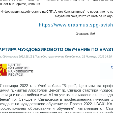
лност в Тенерифе, Испания.
Информация за дейностите на СПГ
„Алеко Константинов“
по проектите по п
актуалния сайт, който се намира на адр
https://www.erasmus.spg-svis
Очакваме Ви!
АРТИРА ЧУЖДОЕЗИКОВОТО ОБУЧЕНИЕ ПО ЕРАЗЪМ+
, 09 Ноември 2022 18:15 | Последно променен на Понеделник, 21 Ноември 2022 14:38 
7 ноември 2022 г. в Учебна база "Бъров", Центърът за про
демия "Димитър Апостолов Ценов" гр. Свищов стартира чуждое
ученици и по английски език А1 за учители, съгласно сключен д
Ценов“ гр. Свищов и Свищовската професионална гимназия „
веждане на чуждоезиково обучение по Проект 2022-1-BG01-KA1
професионално образование и обучение”, изпълняван от Сви
ални чуждоезикови компетенции по италиански език ще придобия