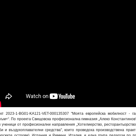
кт 2023-1-BG01-KA121-VET-000135307 "Моята европейска мобилност - г
зъм+“. По проекта Свищовска професионална гимназия „Алеко Константинов
и ученици от професионални направления „Хотелиерство, ресторантьорство 
би и въздухоплавателни средства", които проведоха производствена практ
арските острови), Испания и Римини, Италия, и една група педагози по п