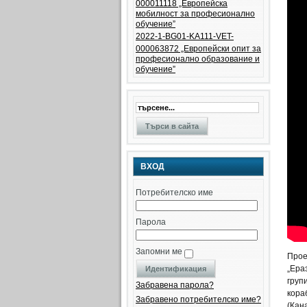
000011118 „Европейска
мобилност за професионално
обучение”
2022-1-BG01-KA111-VET-
000063872 „Eвропейски опит за
професионално образование и
обучение”
ВХОД
Потребителско име
Парола
Запомни ме
Прое
„Ера
груп
Забравена парола?
кора
Забравено потребителско име?
(Кан