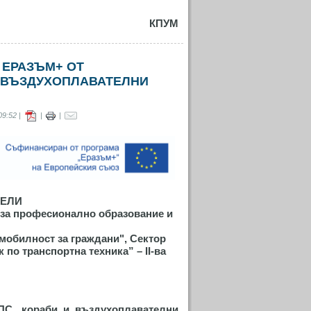
КПУМ
 ЕРАЗЪМ+ ОТ
 ВЪЗДУХОПЛАВАТЕЛНИ
9:52 |
|
|
ТЕЛИ
 за професионално образование и
мобилност за граждани", Сектор
к по транспортна техника
” – II-ва
ПС, кораби и въздухоплавателни