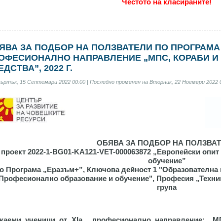
Честото на класираните!
ЯВА ЗА ПОДБОР НА ПОЛЗВАТЕЛИ ПО ПРОГРАМА
ОФЕСИОНАЛНО НАПРАВЛЕНИЕ „МПС, КОРАБИ И
ЕДСТВА”, 2022 Г.
ЛНОТО
ъртък, 15 Септември 2022 00:00 | Последно променен на Вторник, 22 Ноември 2022 0
Е
ОБЯВА ЗА ПОДБОР НА ПОЛЗВА
 проект 2022-1-BG01-KA121-VET-000063872 „Европейски опит
обучение”
о Програма „Еразъм+”, Ключова дейност 1 "Образователна 
Професионално образование и обучение", Професия „
Техни
група
жаеми ученици от XIа, професионално направление: „М