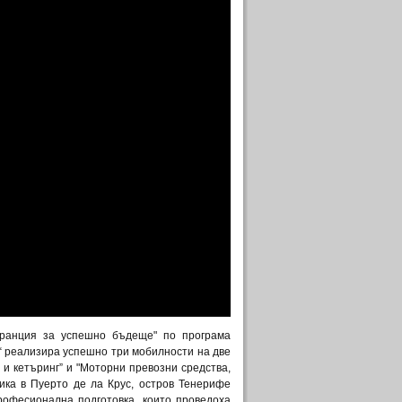
аранция за успешно бъдеще" по програма
“ реализира успешно три мобилности на две
и кетъринг” и "Моторни превозни средства,
ика в Пуерто де ла Крус, остров Тенерифе
рофесионална подготовка, които проведоха