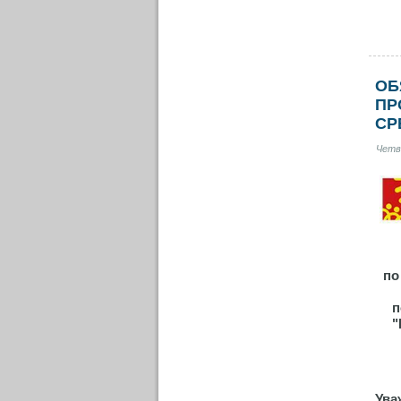
ЕВРОПЕЙСКИ
СТАНДАРТИ
ОБ
ЗА
ПР
КАЧЕСТВО
СР
НА
ПРОФЕСИОНА
Четв
ОБРАЗОВАНИ
по
п
"
Ува