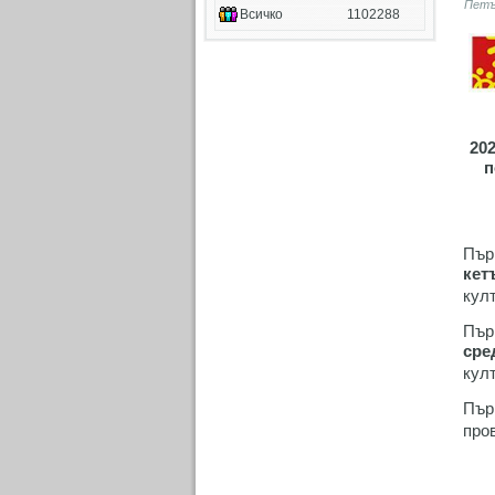
Петък
Всичко
1102288
20
п
Пър
кет
кул
Пър
сре
кул
Пър
про