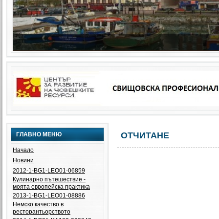
ОТЧИТАНЕ
ГЛАВНО МЕНЮ
Начало
Новини
2012-1-BG1-LEO01-06859
Кулинарно пътешествие -
моята европейска практика
2013-1-BG1-LEO01-08886
Немско качество в
ресторантьорството