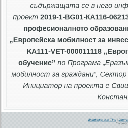
съдържащата се в него ин
проект
2019-1-BG01-КА116-0621
професионалното образован
„Европейска мобилност за инве
KA111-VET-000011118 „Евро
обучение”
по Програма „Еразъ
мобилност за граждани”
, Сектор
Инициатор на проекта е Свищ
Констан
Webdesign aus Tirol
|
Joomla
Copyrigh