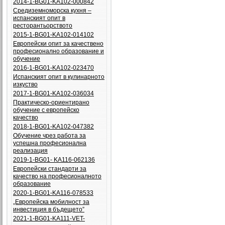
2014-1-BG01-KA102-000842
Средиземноморска кухня –
испанският опит в
ресторантьорството
2015-1-BG01-KA102-014102
Европейски опит за качествено
професионално образование и
обучение
2016-1-BG01-KA102-023470
Испанският опит в кулинарното
изкуство
2017-1-BG01-KA102-036034
Практическо-ориентирано
обучение с европейско
качество
2018-1-BG01-KA102-047382
Обучение чрез работа за
успешна професионална
реализация
2019-1-BG01- KA116-062136
Европейски стандарти за
качество на професионалното
образование
2020-1-BG01-KA116-078533
„Европейска мобилност за
инвестиция в бъдещето”
2021-1-BG01-KA111-VET-