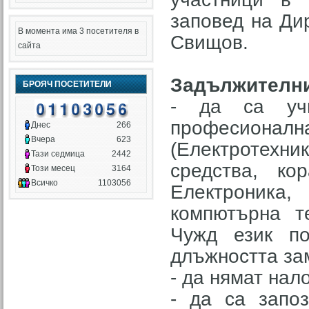
заповед на Ди
В момента има 3 посетителя в
Свищов.
сайта
Задължителни
БРОЯЧ ПОСЕТИТЕЛИ
- да са учи
професиона
Днес
266
Вчера
623
(Електротехн
Тази седмица
2442
средства, ко
Този месец
3164
Всичко
1103056
Електроника
компютърна т
Чужд език п
длъжността за
- да нямат на
- да са запо