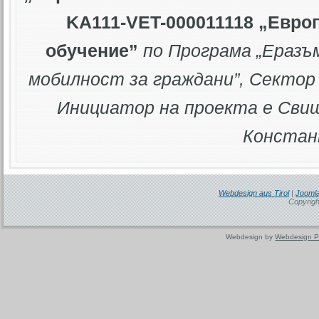
KA111-VET-000011118 „Евро
обучение”
по Програма „Еразъ
мобилност за граждани”
, Сектор
Инициатор на проекта е Свищ
Констан
Webdesign aus Tirol
|
Joomla
Copyrigh
Webdesign by
Webdesign P