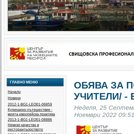
ЕВРОПЕЙСКИ
СТАНДАРТИ
ОБЯВА ЗА 
ГЛАВНО МЕНЮ
ЗА
КАЧЕСТВО
Начало
УЧИТЕЛИ/ - 
НА
Новини
ПРОФЕСИОНАЛНОТО
2012-1-BG1-LEO01-06859
Неделя, 25 Септемв
ОБРАЗОВАНИЕ
Кулинарно пътешествие -
Ноември 2022 09:51
моята европейска практика
2013-1-BG1-LEO01-08886
Немско качество в
ресторантьорството