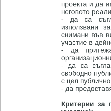
проекта и да и
неговото реал
- да са съг
използвани з
снимани във в
участие в дейн
- да притеж
организационн
- да са съгл
свободно публи
с цел публично
- да предостав
Критерии за 