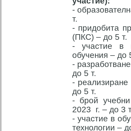
участие):
- образователн
т.
- придобита п
(ПКС) – до 5 т.
- участие в 
обучения – до 5
- разработване
до 5 т.
- реализиране 
до 5 т.
- брой учебн
2023 г. – до 3 т
- участие в об
технологии – до