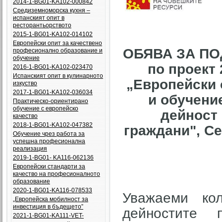
2014-1-BG01-KA102-000842
Средиземноморска кухня –
испанският опит в
ресторантьорството
2015-1-BG01-KA102-014102
Европейски опит за качествено
ОБЯВА ЗА ПО
професионално образование и
обучение
по проект
2016-1-BG01-KA102-023470
Испанският опит в кулинарното
„Европейски 
изкуство
2017-1-BG01-KA102-036034
и обучени
Практическо-ориентирано
обучение с европейско
дейност
качество
2018-1-BG01-KA102-047382
граждани", С
Обучение чрез работа за
успешна професионална
реализация
2019-1-BG01- KA116-062136
Европейски стандарти за
качество на професионалното
образование
2020-1-BG01-KA116-078533
Уважаеми ко
„Европейска мобилност за
инвестиция в бъдещето”
дейностите
2021-1-BG01-KA111-VET-