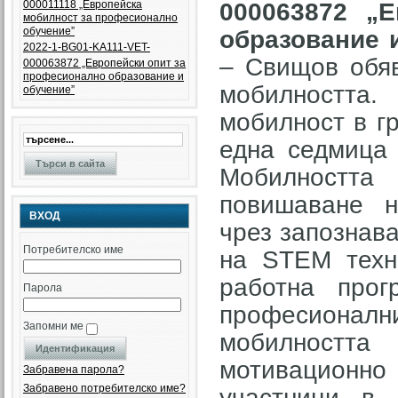
000011118 „Европейска
000063872 „
мобилност за професионално
обучение”
образование 
2022-1-BG01-KA111-VET-
– Свищов обяв
000063872 „Eвропейски опит за
професионално образование и
мобилността.
обучение”
мобилност в гр
една седмица 
Мобилността
повишаване н
ВХОД
чрез запознава
Потребителско име
на STEM техн
работна прог
Парола
професионалн
Запомни ме
мобилността
мотивационно
Забравена парола?
Забравено потребителско име?
участници в 